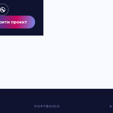
рити проєкт
ПОРТФОЛІО
К