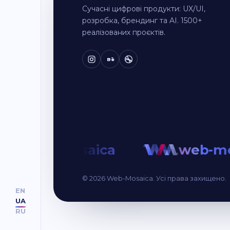
Сучасні цифрові продукти: UX/UI,
розробка, брендинг та AI. 1500+
реалізованих проєктів.
Bē
web-mosaica
web-mo
© 2026 Web-Mosaica. Усі права захищено.
EN
UA
RU