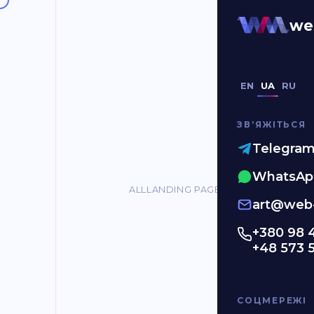
Mobile app
we
EN
UA
RU
ЗВʼЯЖІТЬСЯ
Telegra
WhatsAp
ALL
LANDING PAGES
ONLINE STORES
C
art@web-
+380 98 
+48 573 
СОЦМЕРЕЖІ