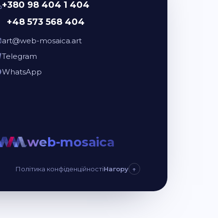
+380 98 404 1 404
+48 573 568 404
art@web-mosaica.art
Telegram
WhatsApp
web-mosaica
web-mo
Політика конфіденційності
Нагору
↑