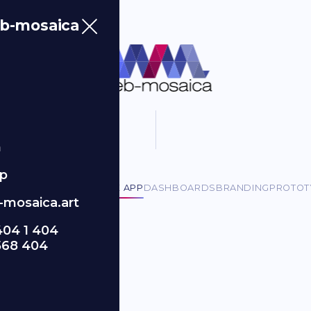
b-mosaica
m
p
ORPORATE SITES
MOBILE APP
DASHBOARDS
BRANDING
PROTOT
mosaica.art
404 1 404
568 404