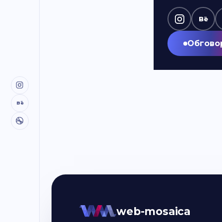
Bē
Обгово
Bē
web-mosaica