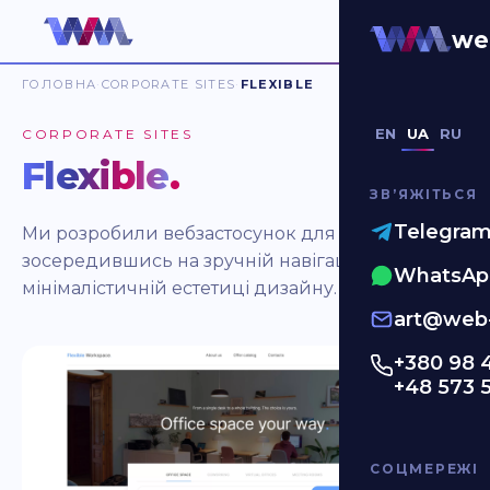
we
ГОЛОВНА
CORPORATE SITES
FLEXIBLE
EN
UA
RU
CORPORATE SITES
Flexible
.
ЗВʼЯЖІТЬСЯ
Telegra
Ми розробили вебзастосунок для коворкінгу,
зосередившись на зручній навігації та
WhatsAp
мінімалістичній естетиці дизайну.
art@web-
+380 98 
+48 573 
СОЦМЕРЕЖІ