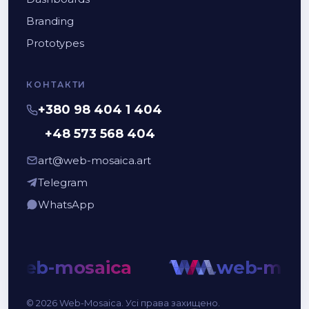
Branding
Prototypes
КОНТАКТИ
+380 98 404 1 404
+48 573 568 404
art@web-mosaica.art
Telegram
WhatsApp
b-mosaica
web-mosaica
© 2026 Web-Mosaica. Усі права захищено.