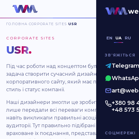
we
ГОЛОВНА
CORPORATE SITES
USR
EN
UA
RU
CORPORATE SITES
USR
.
ЗВʼЯЖІТЬСЯ
Telegra
Під час роботи над концептом була поставлена
задача створити сучасний дизайн
WhatsAp
корпоративного сайту, який має підкреслити
стиль і статус компанії.
art@web-
Наші дизайнери змогли це зробити! Вони не
+380 98 
+48 573 
лише
передали всі переваги компанії, але й
навіть викликали правильні асоціації у цільової
аудиторії. Тут правильно підібрані кольори та
враховане їх поєднання, представлений
СОЦМЕРЕЖІ