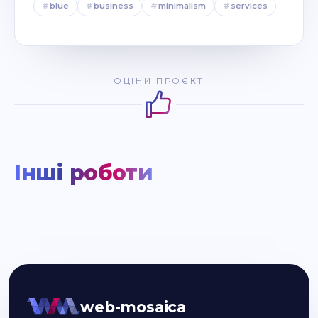
#
blue
#
business
#
minimalism
#
services
ОЦІНИ ПРОЄКТ
Інші роботи
web-mosaica