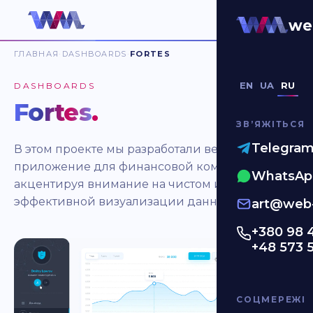
we
ГЛАВНАЯ
DASHBOARDS
FORTES
EN
UA
RU
DASHBOARDS
Fortes
.
ЗВʼЯЖІТЬСЯ
Telegra
В этом проекте мы разработали веб-
приложение для финансовой компании,
WhatsAp
акцентируя внимание на чистом интерфейсе и
эффективной визуализации данных.
art@web-
+380 98 
+48 573 
СОЦМЕРЕЖІ