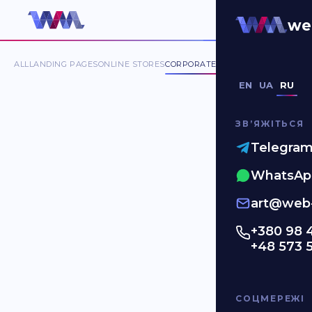
Corporate sites
we
ALL
LANDING PAGES
ONLINE STORES
CORPORATE SITES
MOBILE APP
DA
EN
UA
RU
ЗВʼЯЖІТЬСЯ
Telegra
WhatsAp
art@web-
+380 98 
+48 573 
СОЦМЕРЕЖІ