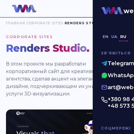
we
ГЛАВНАЯ
CORPORATE SITES
RENDERS STUDIO
EN
UA
RU
CORPORATE SITES
Renders Studio
.
ЗВʼЯЖІТЬСЯ
Telegra
В этом проекте мы разработали
корпоративный сайт для креативного
WhatsAp
агентства, сделав акцент на элегантном
дизайне, подчёркивающем их уникальные
art@web-
услуги 3D-визуализации.
+380 98 
+48 573 
СОЦМЕРЕЖІ