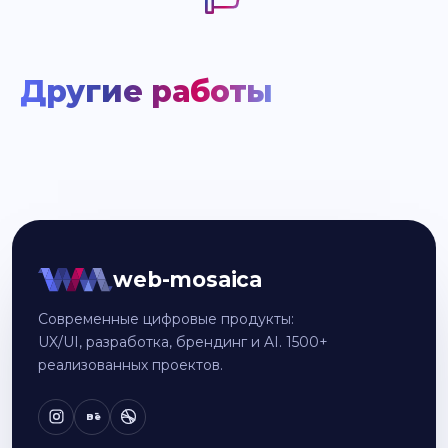
Другие работы
web-mosaica
Современные цифровые продукты:
UX/UI, разработка, брендинг и AI. 1500+
реализованных проектов.
Bē