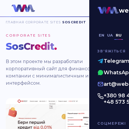
we
ГЛАВНАЯ
CORPORATE SITES
SOSCREDIT
EN
UA
RU
CORPORATE SITES
SosCredit
.
ЗВʼЯЖІТЬСЯ
Telegra
В этом проекте мы разработали
корпоративный сайт для финансовой
WhatsAp
компании с минималистичным и удобным
интерфейсом.
art@web-
+380 98 
+48 573 
СОЦМЕРЕЖІ