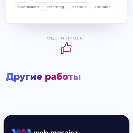
#
education
#
learning
#
school
#
studies
ОЦЕНИ ПРОЕКТ
Другие работы
web-mosaica