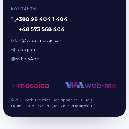
КОНТАКТЫ
+380 98 404 1 404
+48 573 568 404
art@web-mosaica.art
Telegram
WhatsApp
eb-mosaica
web-mosaic
© 2026 Web-Mosaica. Все права защищены.
Политика конфиденциальности
Наверх
↑