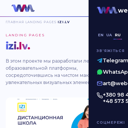
we
ГЛАВНАЯ
LANDING PAGES
IZI.LV
EN
UA
RU
LANDING PAGES
izi.lv
.
ЗВʼЯЖІТЬСЯ
Telegra
В этом проекте мы разработали лендинг для
образовательной платформы,
WhatsAp
сосредоточившись на чистом макете и
увлекательных визуальных элементах.
art@web-
+380 98 
+48 573 
СОЦМЕРЕЖІ