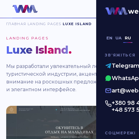
we
ГЛАВНАЯ
LANDING PAGES
LUXE ISLAND
EN
UA
RU
LANDING PAGES
Luxe Island
.
ЗВʼЯЖІТЬСЯ
Telegra
Мы разработали увлекательный лендинг для
туристической индустрии, акцентируя
WhatsAp
внимание на роскошных предложениях отдыха
и элегантном интерфейсе.
art@web-
+380 98 
+48 573 
СОЦМЕРЕЖІ