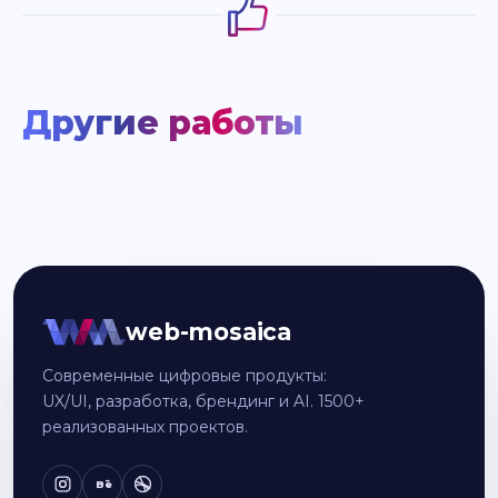
Другие работы
web-mosaica
Современные цифровые продукты:
UX/UI, разработка, брендинг и AI. 1500+
реализованных проектов.
Bē