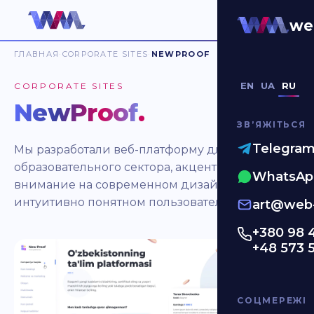
we
ГЛАВНАЯ
CORPORATE SITES
NEWPROOF
EN
UA
RU
CORPORATE SITES
NewProof
.
ЗВʼЯЖІТЬСЯ
Telegra
Мы разработали веб-платформу для
образовательного сектора, акцентируя
WhatsAp
внимание на современном дизайне и
интуитивно понятном пользовательском опыте.
art@web-
+380 98 
+48 573 
СОЦМЕРЕЖІ