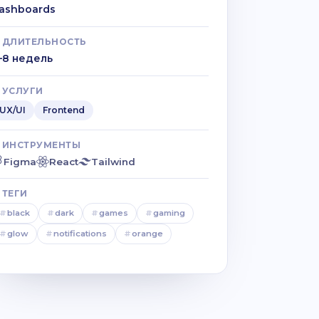
ashboards
ДЛИТЕЛЬНОСТЬ
–8 недель
УСЛУГИ
UX/UI
Frontend
ИНСТРУМЕНТЫ
Figma
React
Tailwind
ТЕГИ
#
black
#
dark
#
games
#
gaming
#
glow
#
notifications
#
orange