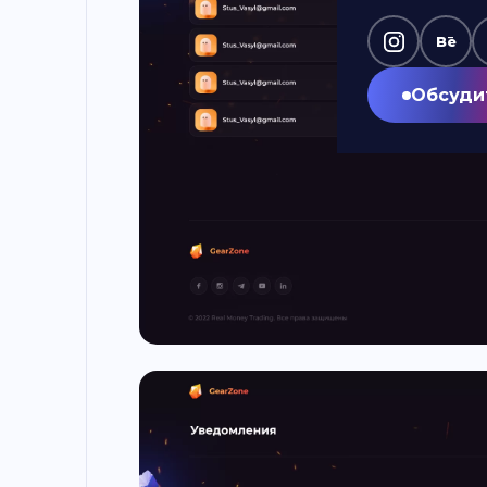
Bē
Обсуди