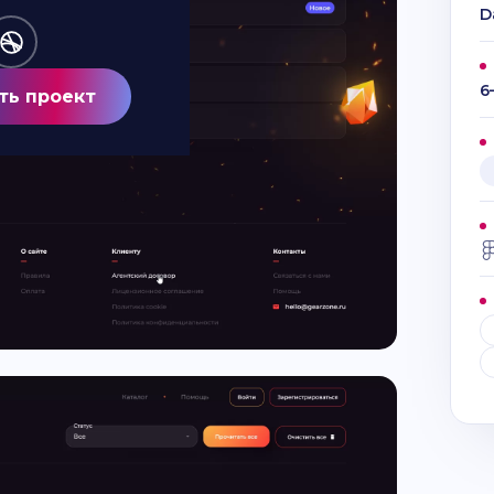
D
6
ть проект