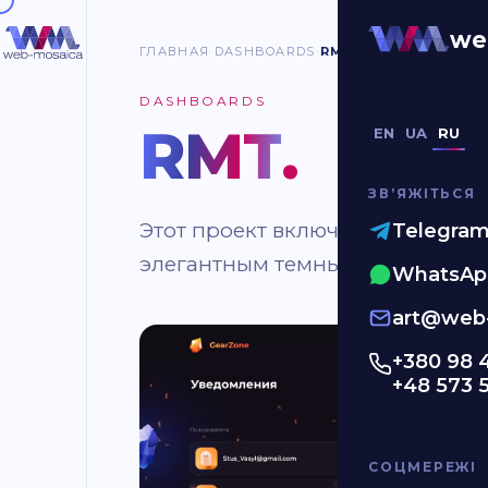
we
ГЛАВНАЯ
DASHBOARDS
RMT
DASHBOARDS
RMT
.
EN
UA
RU
ЗВʼЯЖІТЬСЯ
Этот проект включал создание 
Telegra
элегантным темным дизайном и
WhatsAp
art@web-
+380 98 
+48 573 
СОЦМЕРЕЖІ