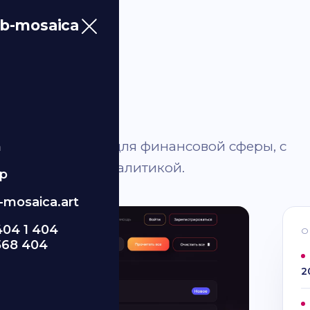
b-mosaica
веб-приложения для финансовой сферы, с
m
 интуитивной аналитикой.
p
mosaica.art
404 1 404
О
568 404
2