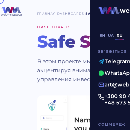
we
ГЛАВНАЯ
DASHBOARDS
SAFE SPACE
DASHBOARDS
Safe Spac
EN
UA
RU
ЗВʼЯЖІТЬСЯ
В этом проекте мы разработали
Telegra
акцентируя внимание на чисто
WhatsAp
управления инвестициями.
art@web-
+380 98 
+48 573 
СОЦМЕРЕЖІ