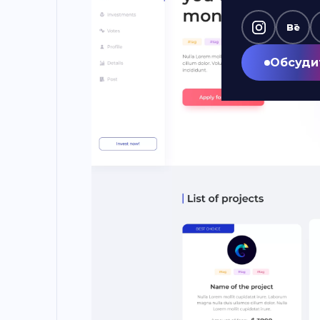
Bē
Обсуди