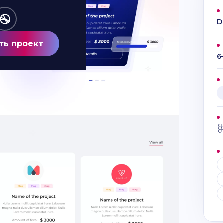
D
ть проект
6