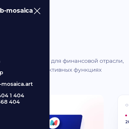
b-mosaica
e
.
 веб-приложение для финансовой отрасли,
m
м дизайне и эффективных функциях
p
mosaica.art
404 1 404
568 404
О
2