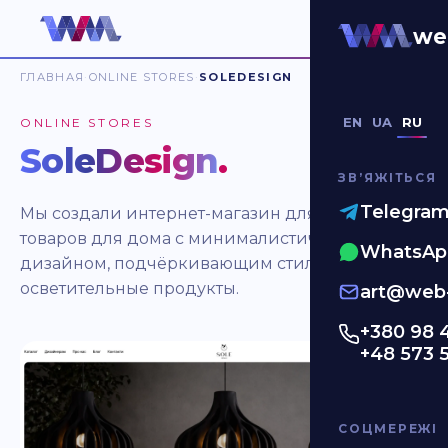
we
ГЛАВНАЯ
ONLINE STORES
SOLEDESIGN
EN
UA
RU
ONLINE STORES
SoleDesign
.
ЗВʼЯЖІТЬСЯ
Telegra
Мы создали интернет-магазин для продавца
товаров для дома с минималистичным
WhatsAp
дизайном, подчёркивающим стильные
осветительные продукты.
art@web-
+380 98 
+48 573 
СОЦМЕРЕЖІ