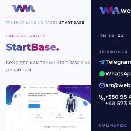
we
ГЛАВНАЯ
LANDING PAGES
STARTBASE
EN
UA
RU
LANDING PAGES
StartBase
.
ЗВʼЯЖІТЬСЯ
Telegra
Кейс для компании StartBase с космическим
дизайном.
WhatsAp
art@web-
+380 98 
+48 573 
СОЦМЕРЕЖІ