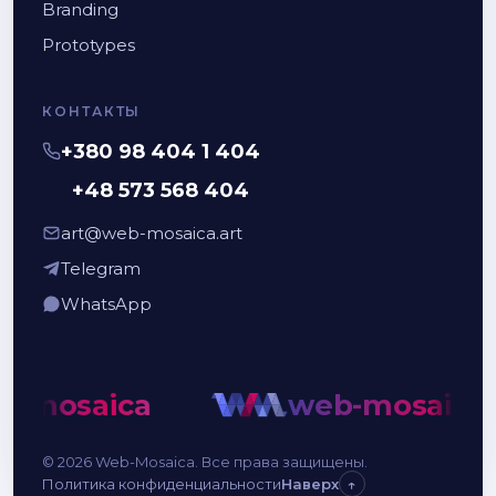
Branding
Prototypes
КОНТАКТЫ
+380 98 404 1 404
+48 573 568 404
art@web-mosaica.art
Telegram
WhatsApp
-mosaica
web-mosaica
© 2026 Web-Mosaica. Все права защищены.
Политика конфиденциальности
Наверх
↑