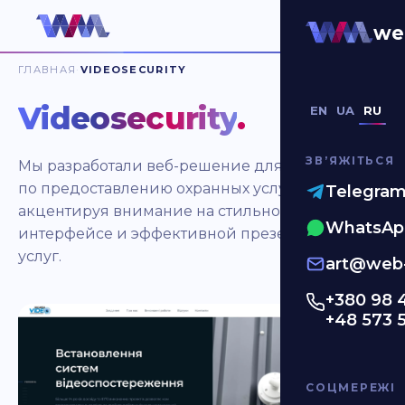
we
ГЛАВНАЯ
VIDEOSECURITY
Videosecurity
.
EN
UA
RU
ЗВʼЯЖІТЬСЯ
Мы разработали веб-решение для компании
по предоставлению охранных услуг,
Telegra
акцентируя внимание на стильном
WhatsAp
интерфейсе и эффективной презентации
услуг.
art@web-
+380 98 
+48 573 
СОЦМЕРЕЖІ