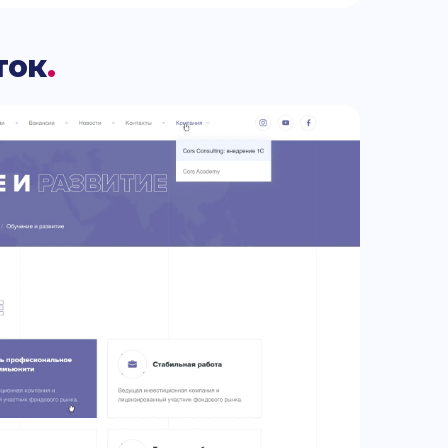
ток
.