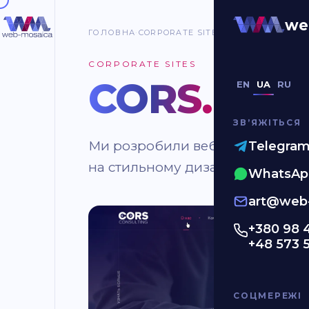
we
ГОЛОВНА
CORPORATE SITES
CORS.SU
CORPORATE SITES
CORS.SU
.
EN
UA
RU
ЗВʼЯЖІТЬСЯ
Ми розробили вебплатформу дл
Telegra
на стильному дизайні та ефекти
WhatsAp
art@web-
+380 98 
+48 573 
СОЦМЕРЕЖІ