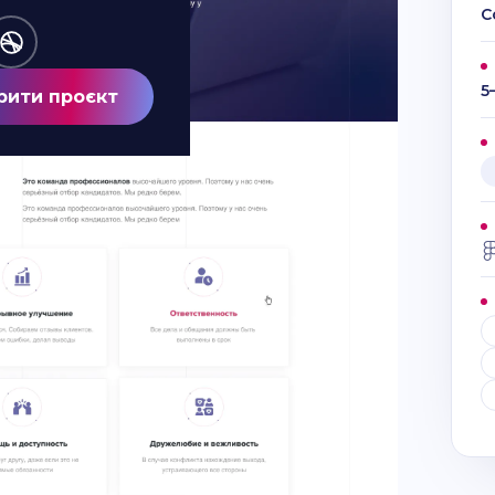
C
5
рити проєкт