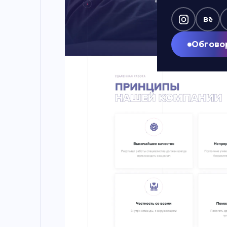
Bē
Обгово