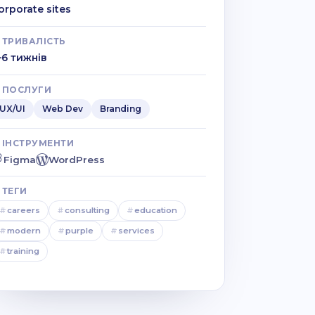
orporate sites
ТРИВАЛІСТЬ
–6 тижнів
ПОСЛУГИ
UX/UI
Web Dev
Branding
ІНСТРУМЕНТИ
Figma
WordPress
ТЕГИ
#
careers
#
consulting
#
education
#
modern
#
purple
#
services
#
training