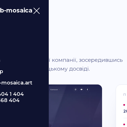
b-mosaica
я консалтингової компанії, зосередившись
m
вному користувацькому досвіді.
p
mosaica.art
404 1 404
П
568 404
2