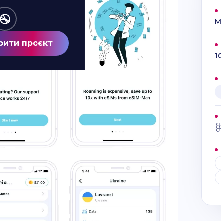
M
рити проєкт
1