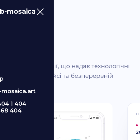
b-mosaica
.
нок для компанії, що надає технологічні
m
тильному інтерфейсі та безперервній
p
mosaica.art
404 1 404
568 404
П
2