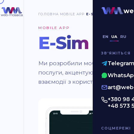
we
ГОЛОВНА
MOBILE APP
E-SIM APP
MOBILE APP
E-Sim App
EN
UA
RU
ЗВʼЯЖІТЬСЯ
Ми розробили мобільний застосу
Telegra
послуги, акцентуючи увагу на с
WhatsAp
взаємодії з користувачем.
art@web-
+380 98 
+48 573 
СОЦМЕРЕЖІ