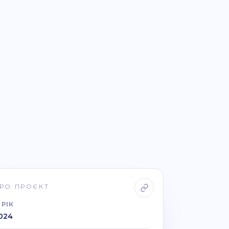
РО ПРОЄКТ
РІК
024