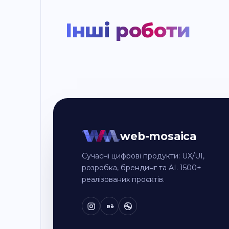
Інші роботи
web-mosaica
Сучасні цифрові продукти: UX/UI,
розробка, брендинг та AI. 1500+
реалізованих проєктів.
Bē