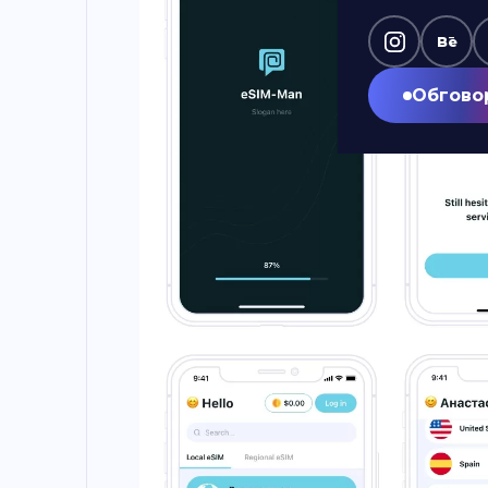
Bē
Обгово