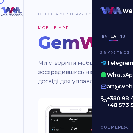
we
ГОЛОВНА
MOBILE APP
GEMWALL
MOBILE APP
GemWall
.
EN
UA
RU
ЗВʼЯЖІТЬСЯ
Ми створили мобільний застос
Telegra
зосередившись на стильному д
WhatsAp
досвіді для управління цифров
art@web-
+380 98 
+48 573 
СОЦМЕРЕЖІ