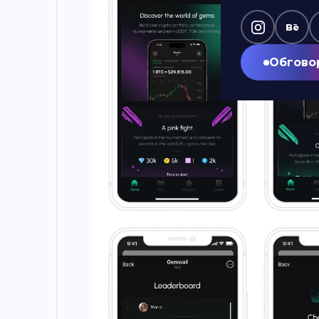
Bē
Обгово