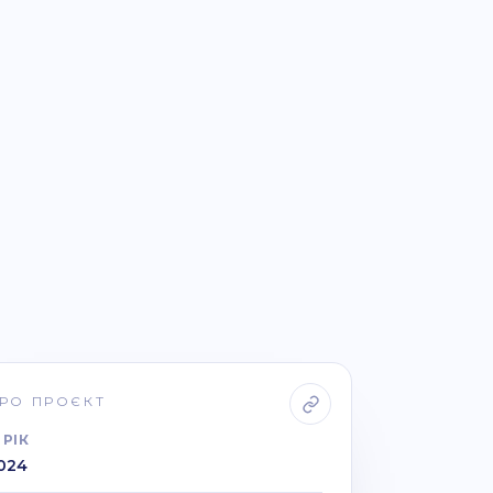
РО ПРОЄКТ
РІК
024