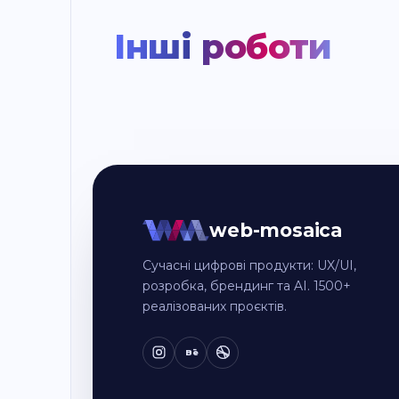
Інші роботи
web-mosaica
Сучасні цифрові продукти: UX/UI,
розробка, брендинг та AI. 1500+
реалізованих проєктів.
Bē