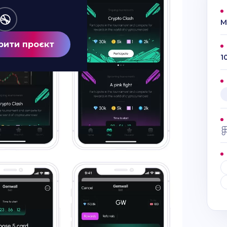
M
рити проєкт
1