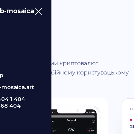
b-mosaica
унок для платформи криптовалют,
m
изайні та безперебійному користувацькому
p
ими активами.
mosaica.art
404 1 404
568 404
П
2