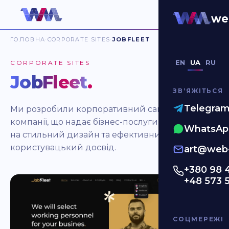
we
ГОЛОВНА
CORPORATE SITES
JOBFLEET
EN
UA
RU
CORPORATE SITES
JobFleet
.
ЗВʼЯЖІТЬСЯ
Telegra
Ми розробили корпоративний сайт для
компанії, що надає бізнес-послуги, з акцентом
WhatsAp
на стильний дизайн та ефективний
користувацький досвід.
art@web-
+380 98 
+48 573 
СОЦМЕРЕЖІ