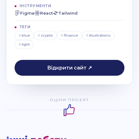
ІНСТРУМЕНТИ
Figma
React
Tailwind
ТЕГИ
#
blue
#
crypto
#
finance
#
illustrations
#
light
Відкрити сайт ↗
ОЦІНИ ПРОЄКТ