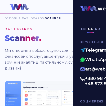
we
ГОЛОВНА
DASHBOARDS
SCANNER
EN
UA
RU
DASHBOARDS
Scanner
.
ЗВʼЯЖІТЬСЯ
Telegra
Ми створили вебзастосунок для компанії
фінансових послуг, акцентуючи увагу на
WhatsAp
зручній аналітиці та стильному, сучасному
дизайні.
art@web-
+380 98 
+48 573 
СОЦМЕРЕЖІ