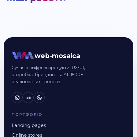
web-mosaica
Сучасні цифрові продукти: UX/UI,
розробка, брендинг та AI. 1500+
реалізованих проєктів.
Bē
ПОРТФОЛІО
Landing pages
Online stores