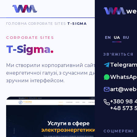
we
ГОЛОВНА
CORPORATE SITES
T-SIGMA
EN
UA
RU
CORPORATE SITES
T-Sigma
.
ЗВʼЯЖІТЬСЯ
Telegra
Ми створили корпоративний сайт для
енергетичної галузі, з сучасним дизайном та
WhatsAp
зручним інтерфейсом.
art@web-
+380 98 
+48 573 
СОЦМЕРЕЖІ