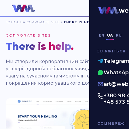
we
ГОЛОВНА
CORPORATE SITES
THERE IS HELP
EN
UA
RU
CORPORATE SITES
There is help
.
ЗВʼЯЖІТЬСЯ
Telegra
Ми створили корпоративний сайт для компанії
у сфері здоров’я та благополуччя, акцентуючи
WhatsAp
увагу на сучасному та чистому інтерфейсі для
покращення користувацького досвіду.
art@web-
+380 98 
+48 573 
СОЦМЕРЕЖІ