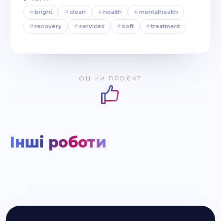
#
bright
#
clean
#
health
#
mentalhealth
#
recovery
#
services
#
soft
#
treatment
ОЦІНИ ПРОЄКТ
Інші роботи