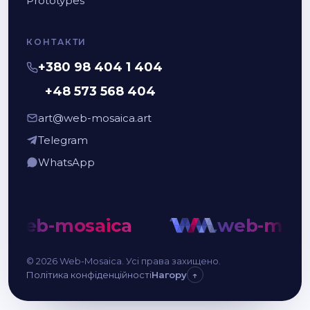
Prototypes
КОНТАКТИ
+380 98 404 1 404
+48 573 568 404
art@web-mosaica.art
Telegram
WhatsApp
b-mosaica
web-mosaica
© 2026 Web-Mosaica. Усі права захищено.
Політика конфіденційності
Нагору
↑