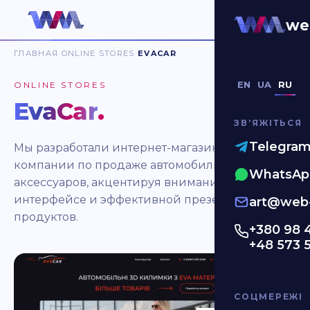
we
ГЛАВНАЯ
ONLINE STORES
EVACAR
EN
UA
RU
ONLINE STORES
EvaCar
.
ЗВʼЯЖІТЬСЯ
Telegra
Мы разработали интернет-магазин для
компании по продаже автомобильных
WhatsAp
аксессуаров, акцентируя внимание на чистом
интерфейсе и эффективной презентации
art@web-
продуктов.
+380 98 
+48 573 
СОЦМЕРЕЖІ