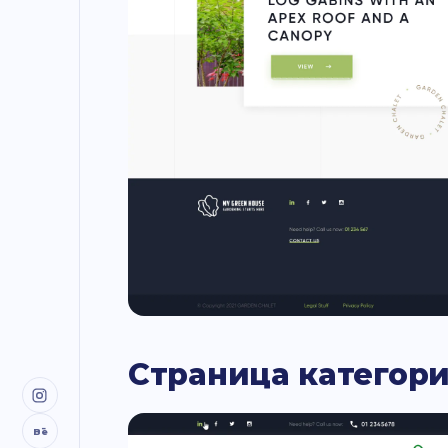
Страница категор
Bē