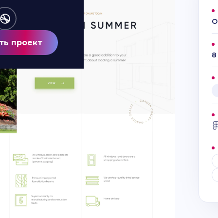
O
ть проект
8