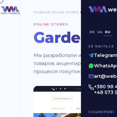
we
ГЛАВНАЯ
ONLINE STORES
GARDEN CHALET
ONLINE STORES
Garden Ch
EN
UA
RU
ЗВʼЯЖІТЬСЯ
Мы разработали интернет-мага
Telegra
товаров, акцентируя внимание
WhatsAp
процессе покупок.
art@web-
+380 98 
+48 573 
СОЦМЕРЕЖІ