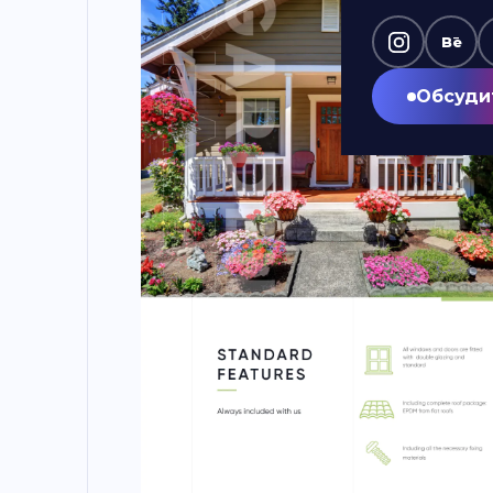
Bē
Обсуди