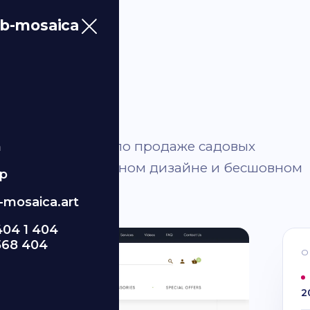
b-mosaica
alet
.
зин для бизнеса по продаже садовых
m
 на минималистичном дизайне и бесшовном
p
mosaica.art
404 1 404
568 404
О
2