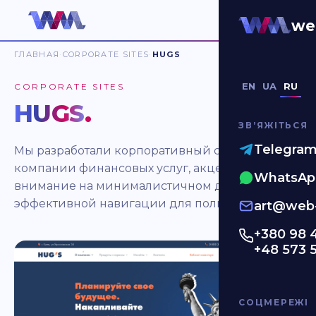
we
ГЛАВНАЯ
CORPORATE SITES
HUGS
EN
UA
RU
CORPORATE SITES
HUGS
.
ЗВʼЯЖІТЬСЯ
Telegra
Мы разработали корпоративный сайт для
компании финансовых услуг, акцентируя
WhatsAp
внимание на минималистичном дизайне и
эффективной навигации для пользователей.
art@web-
+380 98 
+48 573 
СОЦМЕРЕЖІ