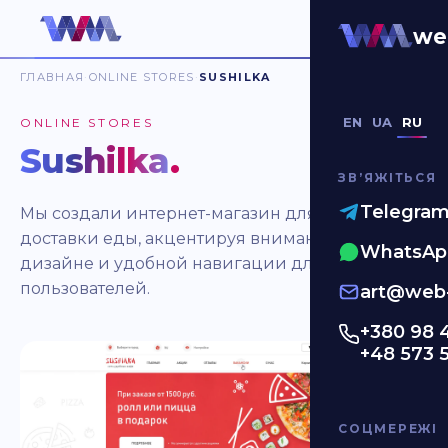
we
ГЛАВНАЯ
ONLINE STORES
SUSHILKA
EN
UA
RU
ONLINE STORES
Sushilka
.
ЗВʼЯЖІТЬСЯ
Telegra
Мы создали интернет-магазин для службы
доставки еды, акцентируя внимание на чистом
WhatsAp
дизайне и удобной навигации для
пользователей.
art@web-
+380 98 
+48 573 
СОЦМЕРЕЖІ