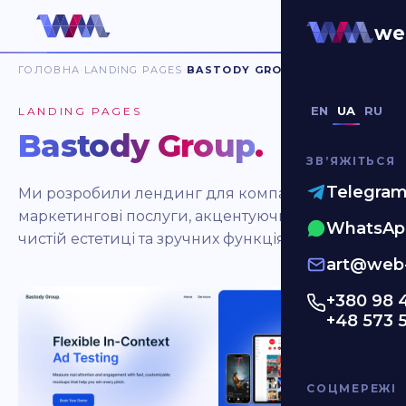
we
ГОЛОВНА
LANDING PAGES
BASTODY GROUP
EN
UA
RU
LANDING PAGES
Bastody Group
.
ЗВʼЯЖІТЬСЯ
Telegra
Ми розробили лендинг для компанії, що надає
маркетингові послуги, акцентуючи увагу на
WhatsAp
чистій естетиці та зручних функціях взаємодії.
art@web-
+380 98 
+48 573 
СОЦМЕРЕЖІ