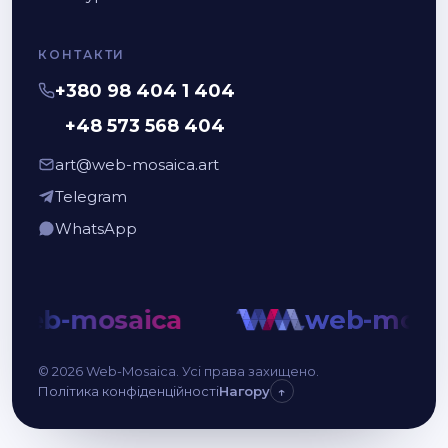
КОНТАКТИ
+380 98 404 1 404
+48 573 568 404
art@web-mosaica.art
Telegram
WhatsApp
eb-mosaica
web-mosaic
© 2026 Web-Mosaica. Усі права захищено.
Політика конфіденційності
Нагору
↑