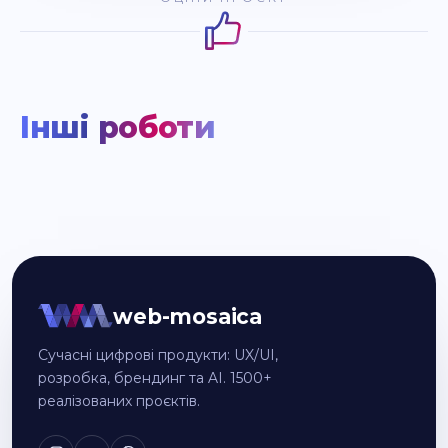
Інші роботи
web-mosaica
Сучасні цифрові продукти: UX/UI,
розробка, брендинг та AI. 1500+
реалізованих проєктів.