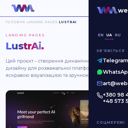
we
ГОЛОВНА
LANDING PAGES
LUSTRAI
EN
UA
RU
LANDING PAGES
LustrAi
.
ЗВʼЯЖІТЬСЯ
Telegra
Цей проєкт – створення динамічного UX/UI-
дизайну для розважальної платформи з
WhatsAp
яскравою візуалізацією та зручною навігацією.
art@web-
+380 98 
+48 573 
СОЦМЕРЕЖІ