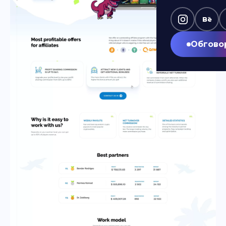
Bē
Обгово