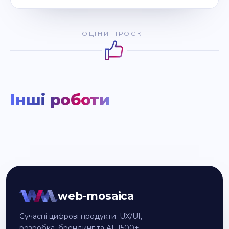
ОЦІНИ ПРОЄКТ
Інші роботи
web-mosaica
Сучасні цифрові продукти: UX/UI,
розробка, брендинг та AI. 1500+