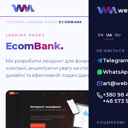
we
ГОЛОВНА
LANDING PAGES
ECOMBANK
EN
UA
RU
LANDING PAGES
EcomBank
.
ЗВʼЯЖІТЬСЯ
Telegra
Ми розробили лендинг для фінансової
компанії, акцентуючи увагу на стильному
WhatsAp
дизайні та ефективній подачі даних.
art@web-
+380 98 
+48 573 
СОЦМЕРЕЖІ