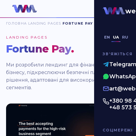
we
ГОЛОВНА
LANDING PAGES
FORTUNE PAY
EN
UA
RU
LANDING PAGES
Fortune Pay
.
ЗВʼЯЖІТЬСЯ
Telegra
Ми розробили лендинг для фінансового
бізнесу, підкреслюючи безпечні платіжні
WhatsAp
рішення, адаптовані для високоризикових
сегментів.
art@web-
+380 98 
+48 573 
СОЦМЕРЕЖІ