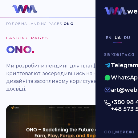
we
ГОЛОВНА
LANDING PAGES
ONO
EN
UA
RU
LANDING PAGES
ONO
.
ЗВʼЯЖІТЬСЯ
Telegra
Ми розробили лендинг для платформи
криптовалют, зосередившись на чистому
WhatsAp
дизайні та захопливому користувацькому
досвіді.
art@web-
+380 98 
+48 573 
СОЦМЕРЕЖІ