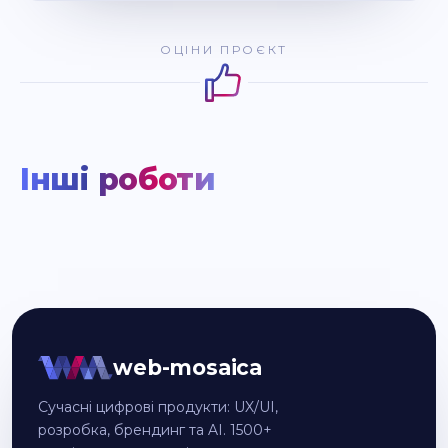
ОЦІНИ ПРОЄКТ
Інші роботи
web-mosaica
Сучасні цифрові продукти: UX/UI,
розробка, брендинг та AI. 1500+