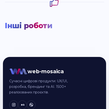
Інші роботи
web-mosaica
Сучасні цифрові продукти: UX/UI,
розробка, брендинг та AI. 1500+
реалізованих проєктів.
Bē