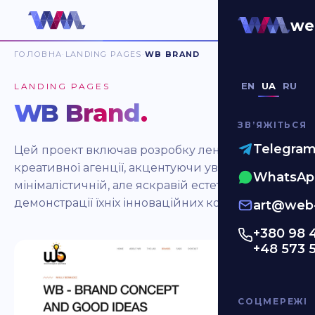
we
ГОЛОВНА
LANDING PAGES
WB BRAND
EN
UA
RU
LANDING PAGES
WB Brand
.
ЗВʼЯЖІТЬСЯ
Telegra
Цей проект включав розробку лендингу для
креативної агенції, акцентуючи увагу на
WhatsAp
мінімалістичній, але яскравій естетиці для
демонстрації їхніх інноваційних концепцій.
art@web-
+380 98 
+48 573 
СОЦМЕРЕЖІ